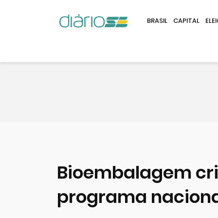
BRASIL
CAPITAL
ELE
Bioembalagem cri
programa naciona