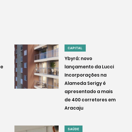
CAPITAL
Ybyrá: novo
ue
lançamento da Lucci
Incorporações na
Alameda Serigy é
apresentado a mais
de 400 corretores em
Aracaju
SAÚDE