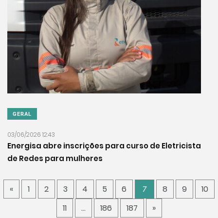
GERAL
03/06/2026 12:43
Energisa abre inscrições para curso de Eletricista
de Redes para mulheres
«
1
2
3
4
5
6
7
8
9
10
11
…
186
187
»