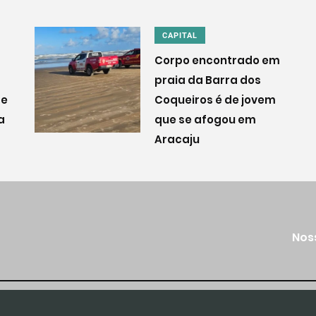
CAPITAL
Corpo encontrado em
praia da Barra dos
 e
Coqueiros é de jovem
a
que se afogou em
Aracaju
Nos