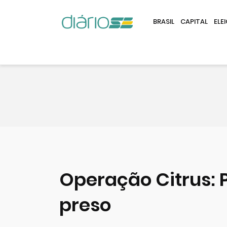
BRASIL
CAPITAL
ELE
Operação Citrus: P
preso