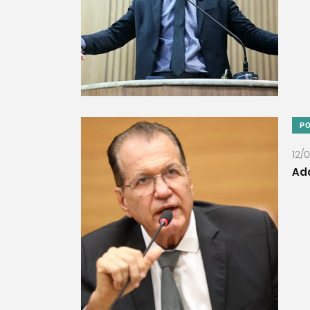
PO
12/
Ada