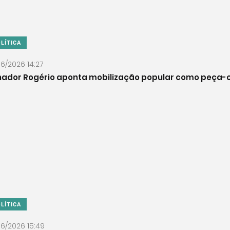
LÍTICA
06/2026 14:27
nador Rogério aponta mobilização popular como peça-c
LÍTICA
06/2026 15:49