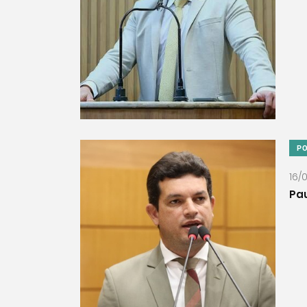
PO
16/
Pau