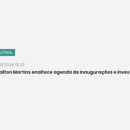
LÍTICA
06/2026 15:32
ilton Martins enaltece agenda de inaugurações e inve