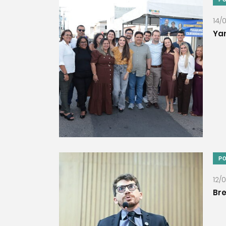
14/
Yan
PO
12/
Bre