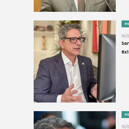
PO
16/
Se
6x1
PO
15/