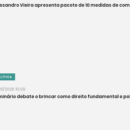
essandro Vieira apresenta pacote de 10 medidas de co
LÍTICA
06/2026 10:09
inário debate o brincar como direito fundamental e pol