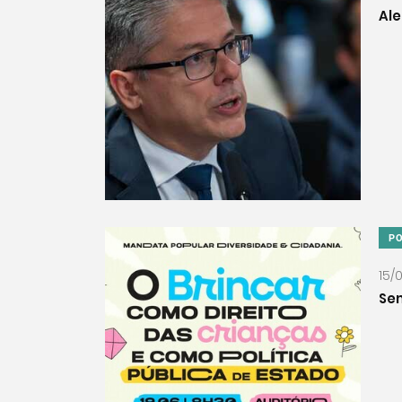
Al
PO
15/
Sem