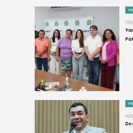
PO
17/
Yan
Pa
PO
16/
Do 