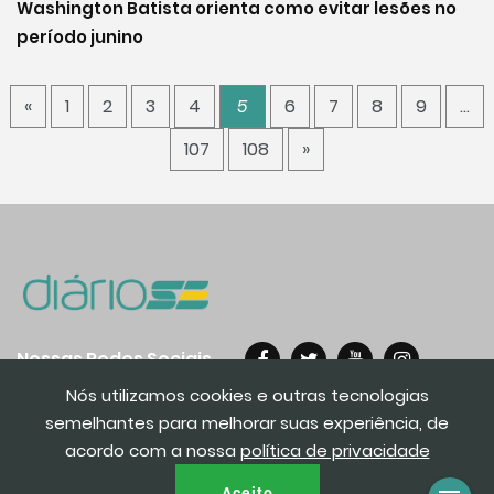
Washington Batista orienta como evitar lesões no
período junino
«
1
2
3
4
5
6
7
8
9
…
107
108
»
Nossas Redes Sociais
Nós utilizamos cookies e outras tecnologias
semelhantes para melhorar suas experiência, de
acordo com a nossa
política de privacidade
© 2020. Todos os direito reservados.
Aceito