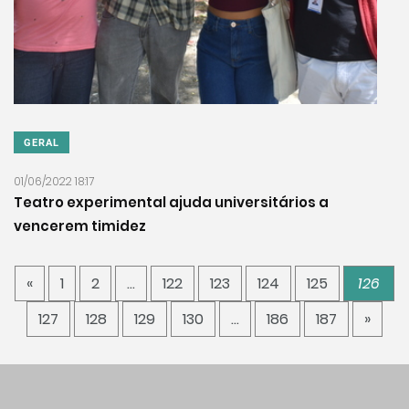
GERAL
01/06/2022 18:17
Teatro experimental ajuda universitários a
vencerem timidez
«
1
2
…
122
123
124
125
126
127
128
129
130
…
186
187
»